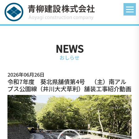
NEWS
おしらせ
2026年06月26日
令和7年度 葵北県舗債第4号 （主）南アル
プス公園線（井川大犬草利）舗装工事紹介動画
動
画
プ
レ
ー
ヤ